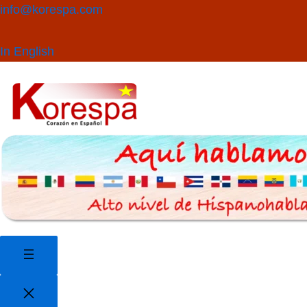
Saltar
Buscar
info@korespa.com
al
contenido
In English