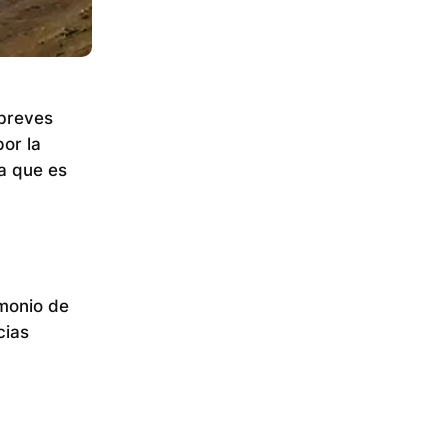
 breves
or la
a que es
imonio de
cias