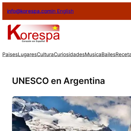
info@korespa.com
In English
Paises
Lugares
Cultura
Curiosidades
Musica
Bailes
Recet
UNESCO en Argentina