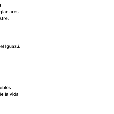
s
glaciares,
stre.
el Iguazú.
ueblos
e la vida