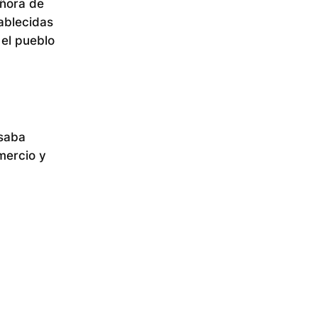
eñora de
ablecidas
 el pueblo
esaba
mercio y