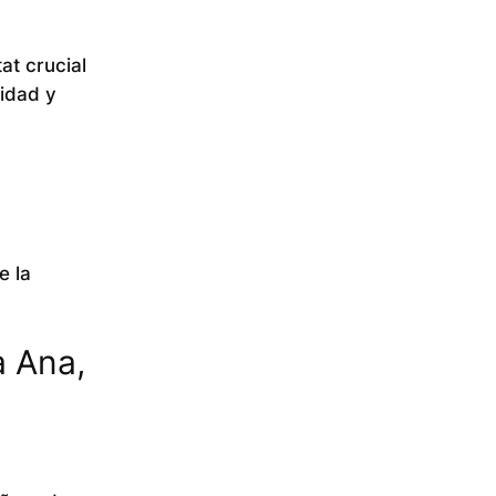
at crucial
sidad y
e la
a Ana,