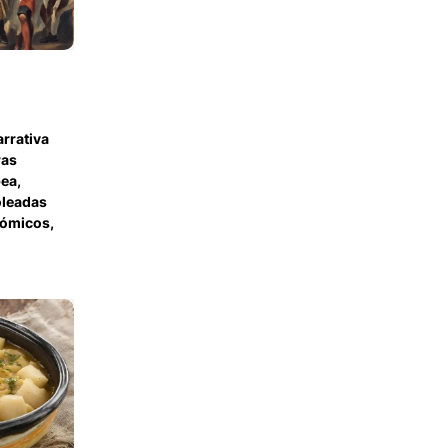
arrativa
ras
pea,
oleadas
nómicos,