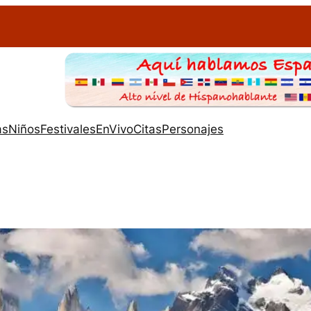
as
Niños
Festivales
EnVivo
Citas
Personajes