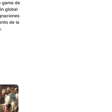
ia gama de
ón global
ignaciones
nto de la
.