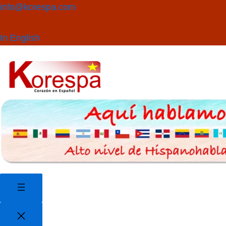
Saltar
Buscar
info@korespa.com
al
contenido
In English