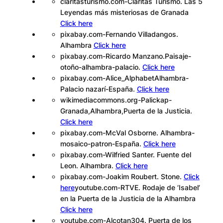
claritasturismo.com-Cláritas Turismo. Las 5
Leyendas más misteriosas de Granada
Click here
pixabay.com-Fernando Villadangos.
Alhambra
Click here
pixabay.com-Ricardo Manzano.Paisaje-
otoño-alhambra-palacio.
Click here
pixabay.com-Alice_AlphabetAlhambra-
Palacio nazarí-España.
Click here
wikimediacommons.org-Palickap-
Granada,Alhambra,Puerta de la Justicia.
Click here
pixabay.com-McVal Osborne. Alhambra-
mosaico-patron-España.
Click here
pixabay.com-Wilfried Santer. Fuente del
Leon. Alhambra.
Click here
pixabay.com-Joakim Roubert. Stone.
Click
here
youtube.com-RTVE. Rodaje de ‘Isabel’
en la Puerta de la Justicia de la Alhambra
Click here
youtube.com-Alcotan304. Puerta de los