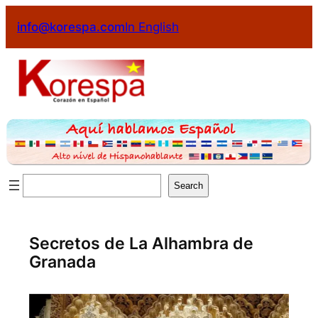
Saltar
info@korespa.com
In English
al
contenido
Buscar
Search
Secretos de La Alhambra de
Granada