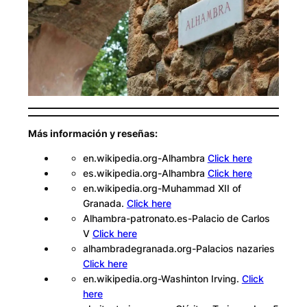
Más información y reseñas:
en.wikipedia.org-Alhambra
Click here
es.wikipedia.org-Alhambra
Click here
en.wikipedia.org-Muhammad XII of
Granada.
Click here
Alhambra-patronato.es-Palacio de Carlos
V
Click here
alhambradegranada.org-Palacios nazaries
Click here
en.wikipedia.org-Washinton Irving.
Click
here