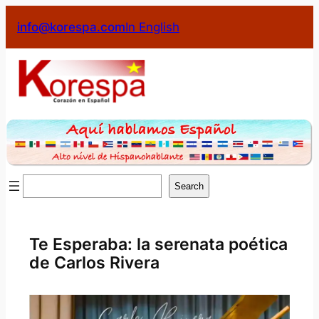
Saltar
info@korespa.com
In English
al
contenido
Buscar
Search
Te Esperaba: la serenata poética
de Carlos Rivera