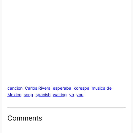
cancion
Carlos Rivera
esperaba
korespa
musica de
Mexico
song
spanish
waiting
yo
you
Comments