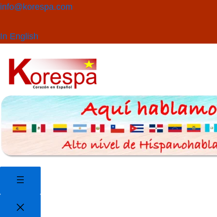
Saltar
Buscar
info@korespa.com
al
contenido
In English