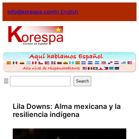
Saltar
info@korespa.com
In English
al
contenido
Buscar
Search
Lila Downs: Alma mexicana y la
resiliencia indígena