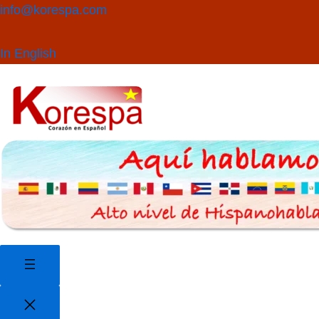
Saltar
Buscar
info@korespa.com
al
contenido
In English