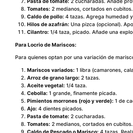
Pasta de tomate:
2 cucharadas. Añade profu
Tomates:
2 medianos, cortados en cubitos.
Caldo de pollo:
4 tazas. Agrega humedad y 
Hilos de azafrán:
Una pizca (opcional). Apor
Cilantro:
1/4 taza, picado. Añade una explo
Para Locrio de Mariscos:
Para quienes optan por una variación de mariscos
Mariscos variados:
1 libra (camarones, cal
Arroz de grano largo:
2 tazas.
Aceite vegetal:
1/4 taza.
Cebolla:
1 grande, finamente picada.
Pimientos morrones (rojo y verde):
1 de ca
Ajo:
4 dientes picados.
Pasta de tomate:
2 cucharadas.
Tomates:
2 medianos, cortados en cubitos.
Caldo de Pescado o Marisco:
4 tazas. Realz