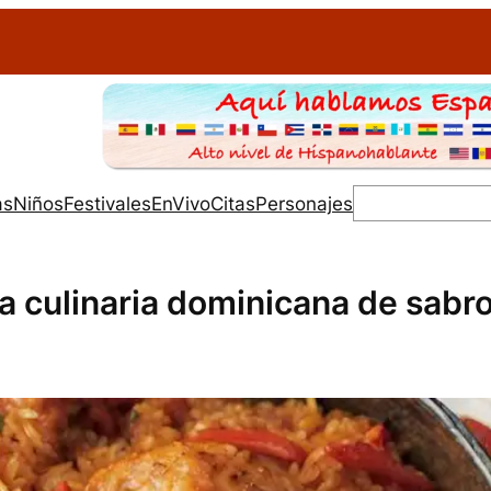
as
Niños
Festivales
EnVivo
Citas
Personajes
ía culinaria dominicana de sabr