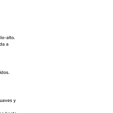
io-alto.
uda a
idos.
suaves y