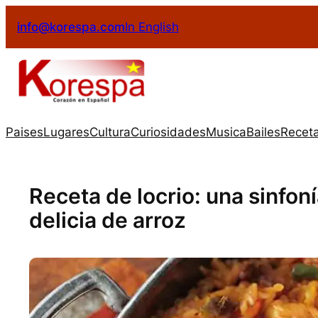
info@korespa.com
In English
Paises
Lugares
Cultura
Curiosidades
Musica
Bailes
Recet
Receta de locrio: una sinfon
delicia de arroz