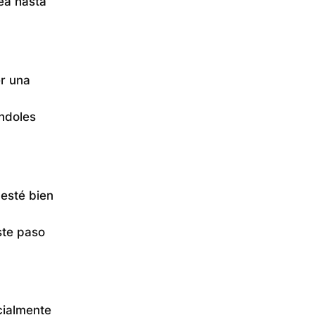
ea hasta
r una
éndoles
 esté bien
ste paso
cialmente