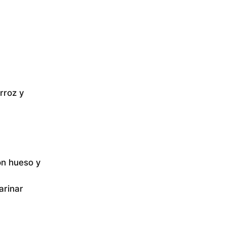
rroz y
con hueso y
arinar