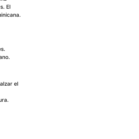
s. El
minicana.
es.
ano.
alzar el
ura.