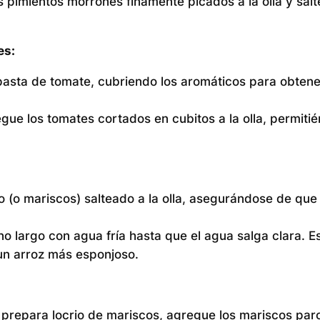
 pimientos morrones finamente picados a la olla y salt
es:
asta de tomate, cubriendo los aromáticos para obtene
gue los tomates cortados en cubitos a la olla, permiti
o (o mariscos) salteado a la olla, asegurándose de que
o largo con agua fría hasta que el agua salga clara. E
un arroz más esponjoso.
 prepara locrio de mariscos, agregue los mariscos par