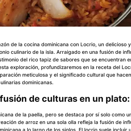
azón de la cocina dominicana con Locrio, un delicioso 
nio culinario de la isla. Arraigado en una fusión de inf
stimonio del rico tapiz de sabores que se encuentran e
esta exploración, profundizaremos en la receta del Locr
paración meticulosa y el significado cultural que hace
culinarias dominicanas.
fusión de culturas en un plato:
icana de la paella, pero se destaca por sí solo como u
ación de arroz en una sola olla refleja la fusión de inf
nicana a lo largo de los siglos. El locrio suele incluir 