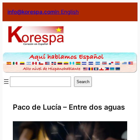
Saltar
info@korespa.com
In English
al
contenido
Buscar
Search
Paco de Lucía – Entre dos aguas