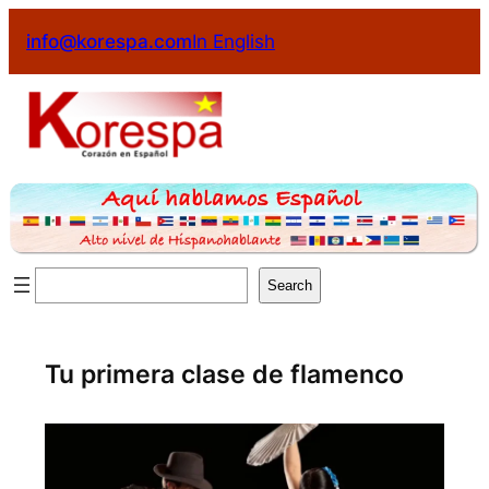
Saltar
info@korespa.com
In English
al
contenido
Buscar
Search
Tu primera clase de flamenco