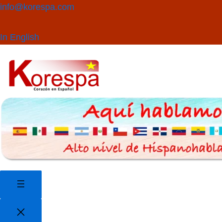
Saltar
Buscar
info@korespa.com
al
contenido
In English