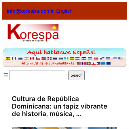
Saltar
info@korespa.com
In English
al
contenido
Buscar
Search
Cultura de República
Dominicana: un tapiz vibrante
de historia, música, …