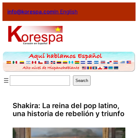
Saltar
info@korespa.com
In English
al
contenido
Buscar
Search
Shakira: La reina del pop latino,
una historia de rebelión y triunfo