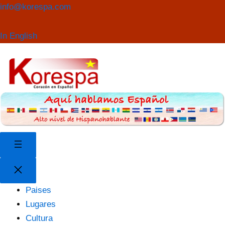
Saltar
Buscar
info@korespa.com
al
contenido
In English
Paises
Lugares
Cultura