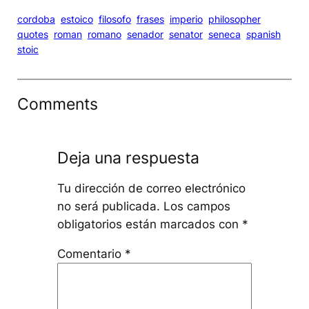
cordoba
estoico
filosofo
frases
imperio
philosopher
quotes
roman
romano
senador
senator
seneca
spanish
stoic
Comments
Deja una respuesta
Tu dirección de correo electrónico
no será publicada.
Los campos
obligatorios están marcados con
*
Comentario
*