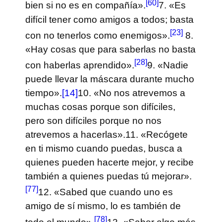
[60]
bien si no es en compañía».
7. «Es
difícil tener como amigos a todos; basta
[23]
con no tenerlos como enemigos».
8.
«Hay cosas que para saberlas no basta
[28]
con haberlas aprendido».
9. «Nadie
puede llevar la máscara durante mucho
tiempo».
[14]
10. «No nos atrevemos a
muchas cosas porque son difíciles,
pero son difíciles porque no nos
atrevemos a hacerlas».
11. «Recógete
en ti mismo cuando puedas, busca a
quienes pueden hacerte mejor, y recibe
también a quienes puedas tú mejorar».
[77]
12. «Sabed que cuando uno es
amigo de sí mismo, lo es también de
[78]