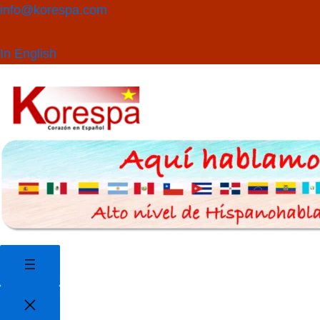
Saltar
Buscar
info@korespa.com
al
contenido
In English