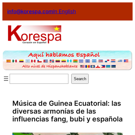
Saltar
info@korespa.com
In English
al
contenido
Buscar
Search
Música de Guinea Ecuatorial: las
diversas armonías de las
influencias fang, bubi y española