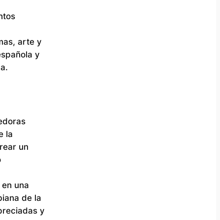
ntos
mas, arte y
 española y
a.
edoras
e la
rear un
o
ó en una
iana de la
preciadas y