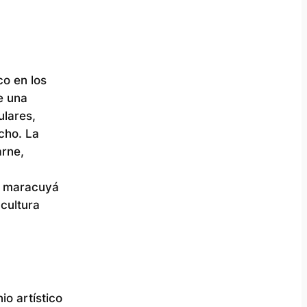
co en los
e una
ulares,
cho. La
arne,
la maracuyá
cultura
io artístico