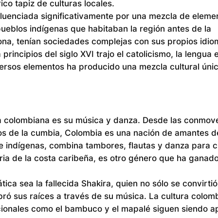
co tapiz de culturas locales.
nfluenciada significativamente por una mezcla de eleme
pueblos indígenas que habitaban la región antes de la
rona, tenían sociedades complejas con sus propios idio
principios del siglo XVI trajo el catolicismo, la lengua
ersos elementos ha producido una mezcla cultural únic
ra colombiana es su música y danza. Desde las conmov
mos de la cumbia, Colombia es una nación de amantes d
 e indígenas, combina tambores, flautas y danza para c
aria de la costa caribeña, es otro género que ha ganad
ca sea la fallecida Shakira, quien no sólo se convirti
ró sus raíces a través de su música. La cultura colomb
cionales como el bambuco y el mapalé siguen siendo a