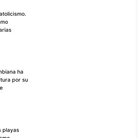
atolicismo.
ismo
arias
ombiana ha
tura por su
de
s playas
ismo.