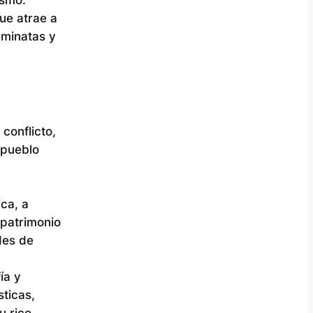
ue atrae a
aminatas y
conflicto,
 pueblo
ca, a
 patrimonio
des de
ía y
ticas,
u rico