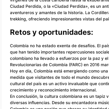
Ciudad Perdida, o la «Ciudad Perdida», es un anti
aventureros y amantes de la historia. La Cordill
trekking, ofreciendo impresionantes vistas del pai
Retos y oportunidades:
Colombia no ha estado exenta de desafíos. El país
que han tenido importantes repercusiones sociales
colombiano ha llevado a esfuerzos por la paz y e
Revolucionarias de Colombia (FARC) en 2016 marcó
Hoy en día, Colombia está emergiendo como una ec
medida que visitantes de todo el mundo descubren 
cultural del país es un activo invaluable que co
crecimiento y reconocimiento internacional.
En conclusión, la cultura colombiana es un tapiz vi
diversas influencias. Desde su encantadora música
Colombia es una nación que abraza su identidad 