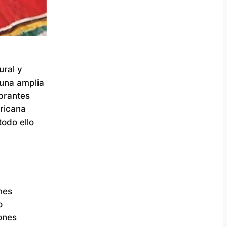
ural y
 una amplia
ibrantes
ericana
todo ello
nes
o
ones