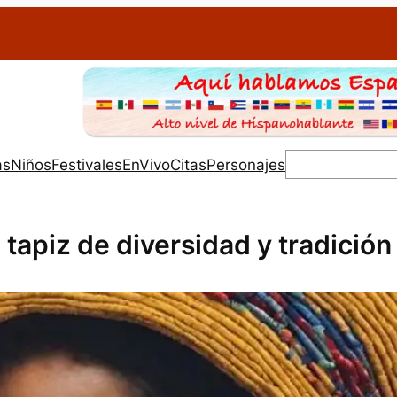
Buscar
as
Niños
Festivales
EnVivo
Citas
Personajes
 tapiz de diversidad y tradición