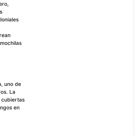
ero,
s
loniales
crean
 mochilas
a, uno de
dos. La
 cubiertas
ongos en