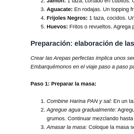
Jamón:
1 taza, cortado en cubitos. 
Aguacate:
En rodajas. Un topping f
Frijoles Negros:
1 taza, cocidos. Un
Huevos:
Fritos o revueltos. Agrega 
Preparación: elaboración de la
Crear las Arepas perfectas implica unos se
Embarquémonos en el viaje paso a paso par
Paso 1: Preparar la masa:
Combine Harina PAN y sal:
En un ta
Agregue agua gradualmente:
Agregue
grumos. Continuar mezclando hasta 
Amasar la masa:
Coloque la masa so