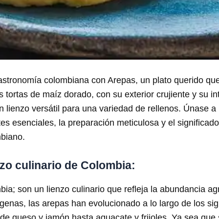
astronomía colombiana con Arepas, un plato querido que 
 tortas de maíz dorado, con su exterior crujiente y su i
n lienzo versátil para una variedad de rellenos. Únase 
es esenciales, la preparación meticulosa y el significado
mbiano.
zo culinario de Colombia:
; son un lienzo culinario que refleja la abundancia agrí
ígenas, las arepas han evolucionado a lo largo de los si
de queso y jamón hasta aguacate y frijoles. Ya sea que 