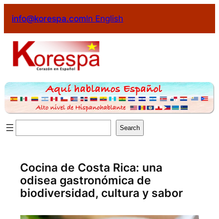
Saltar
info@korespa.com
In English
al
contenido
Buscar
Search
Cocina de Costa Rica: una
odisea gastronómica de
biodiversidad, cultura y sabor