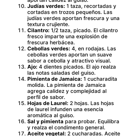
aportan calidez al guiso.
Judías verdes:
1 taza, recortadas y
cortadas en trozos pequeños. Las
judías verdes aportan frescura y una
textura crujiente.
Cilantro:
1/2 taza, picado. El cilantro
fresco imparte una explosión de
frescura herbácea.
Cebollas verdes:
4, en rodajas. Las
cebollas verdes aportan un suave
sabor a cebolla y atractivo visual.
Ajo:
4 dientes picados. El ajo realza
las notas saladas del guiso.
Pimienta de Jamaica:
1 cucharadita
molida. La pimienta de Jamaica
agrega calidez y complejidad al
perfil de sabor.
Hojas de Laurel:
2 hojas. Las hojas
de laurel infunden una esencia
aromática al guiso.
Sal y pimienta
para probar. Equilibra
y realza el condimento general.
Aceite vegetal:
2 cucharadas. Aceite