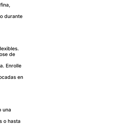
fina,
to durante
lexibles.
dose de
a. Enrolle
locadas en
o una
s o hasta