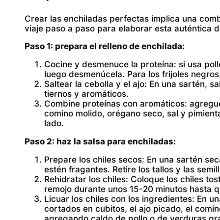
Crear las enchiladas perfectas implica una co
viaje paso a paso para elaborar esta auténtica d
Paso 1: prepara el relleno de enchilada:
Cocine y desmenuce la proteína:
si usa pol
luego desmenúcela. Para los frijoles negros
Saltear la cebolla y el ajo:
En una sartén, sal
tiernos y aromáticos.
Combine proteínas con aromáticos:
agregue 
comino molido, orégano seco, sal y pimient
lado.
Paso 2: haz la salsa para enchiladas:
Prepare los chiles secos:
En una sartén seca
estén fragantes. Retire los tallos y las semil
Rehidratar los chiles:
Coloque los chiles tos
remojo durante unos 15-20 minutos hasta q
Licuar los chiles con los ingredientes:
En una
cortados en cubitos, el ajo picado, el comin
agregando caldo de pollo o de verduras gr