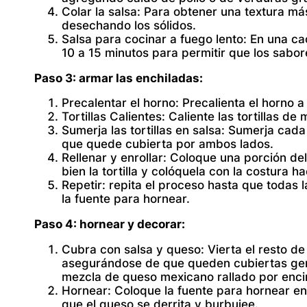
Colar la salsa:
Para obtener una textura más 
desechando los sólidos.
Salsa para cocinar a fuego lento:
En una cac
10 a 15 minutos para permitir que los sabor
Paso 3: armar las enchiladas:
Precalentar el horno:
Precalienta el horno a
Tortillas Calientes:
Caliente las tortillas de
Sumerja las tortillas en salsa:
Sumerja cada t
que quede cubierta por ambos lados.
Rellenar y enrollar:
Coloque una porción del r
bien la tortilla y colóquela con la costura 
Repetir:
repita el proceso hasta que todas l
la fuente para hornear.
Paso 4: hornear y decorar:
Cubra con salsa y queso:
Vierta el resto de 
asegurándose de que queden cubiertas ge
mezcla de queso mexicano rallado por enc
Hornear:
Coloque la fuente para hornear en
que el queso se derrita y burbujee.