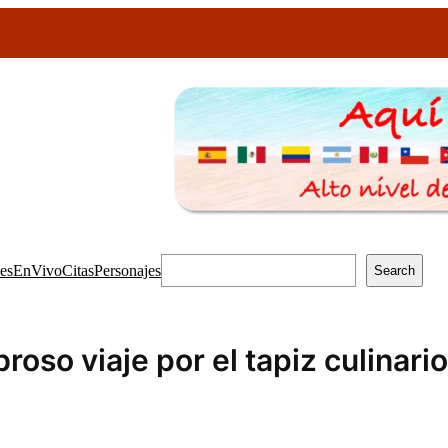
les
EnVivo
Citas
Personajes
Search
oso viaje por el tapiz culinari