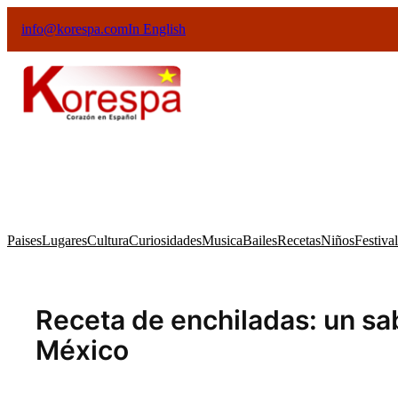
info@korespa.com
In English
Paises
Lugares
Cultura
Curiosidades
Musica
Bailes
Recetas
Niños
Festiva
Receta de enchiladas: un sabr
México