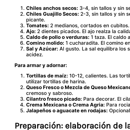
Chiles anchos secos:
3-4, sin tallos y sin
Chiles Guajillo Secos:
2-3, sin tallos y sin
picante.
Tomates:
2 medianos, cortados en cubitos.
Ajo:
2 dientes picados. El ajo realza la cali
Caldo de pollo o verduras:
1 taza. El caldo 
Comino molido:
1 cucharadita. El comino en
Sal y Azúcar:
Al gusto. La sal equilibra los
acidez.
Para armar y adornar:
Tortillas de maíz:
10-12, calientes. Las tort
utilizar tortillas de harina.
Queso Fresco o Mezcla de Queso Mexican
cremoso y sabroso.
Cilantro fresco picado:
Para decorar. El cil
Crema Mexicana o Crema Agria:
Para rocia
Jalapeños o aguacate en rodajas:
Opcional 
Preparación: elaboración de 