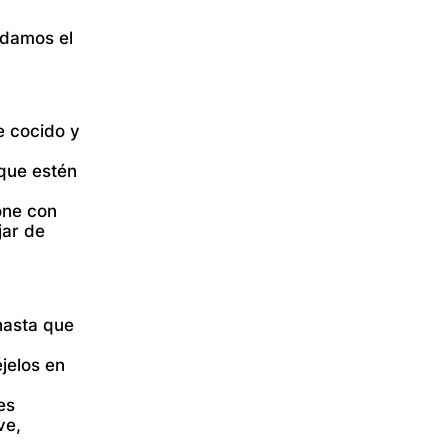
ndamos el
e cocido y
 que estén
zone con
jar de
hasta que
jelos en
es
ve,