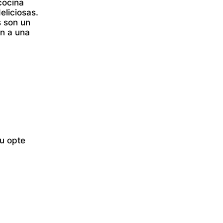
 cocina
eliciosas.
s son un
an a una
 u opte