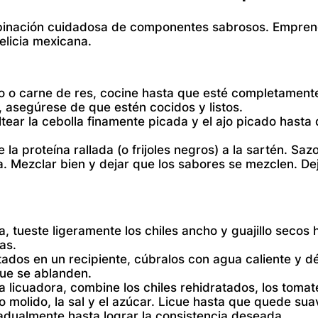
mbinación cuidadosa de componentes sabrosos. Empre
elicia mexicana.
lo o carne de res, cocine hasta que esté completament
, asegúrese de que estén cocidos y listos.
tear la cebolla finamente picada y el ajo picado hasta
la proteína rallada (o frijoles negros) a la sartén. Sa
a. Mezclar bien y dejar que los sabores se mezclen. De
, tueste ligeramente los chiles ancho y guajillo secos 
las.
tados en un recipiente, cúbralos con agua caliente y dé
ue se ablanden.
 licuadora, combine los chiles rehidratados, los tomat
o molido, la sal y el azúcar. Licue hasta que quede sua
adualmente hasta lograr la consistencia deseada.