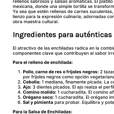
rellenos sabrosos y salsas aromáticas. El platillo
mexicana, donde una simple tortilla se transfor
Ya sea que estén rellenas de carnes suculentas, 
lienzo para la expresión culinaria, adornadas co
obra maestra cultural.
Ingredientes para auténticas
El atractivo de las enchiladas radica en la com
componentes clave que contribuyen al sabor irre
Para el relleno de enchilada:
Pollo, carne de res o frijoles negros:
2 tazas
por frijoles negros como opción vegetarian
Cebolla:
1 mediana, finamente picada. La ce
Ajo:
3 dientes picados. El ajo realza el perfi
Comino molido:
1 cucharadita. El comino añ
Orégano seco:
1 cucharadita. El orégano i
Sal y pimienta
para probar. Equilibra y pote
Para la Salsa de Enchiladas: