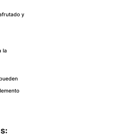
 afrutado y
 la
e pueden
elemento
s: