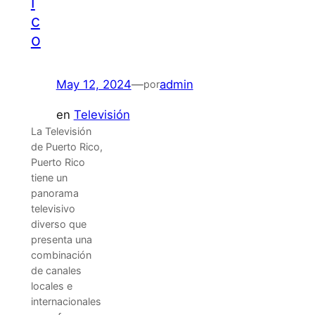
i
c
o
May 12, 2024
—
admin
por
en
Televisión
La Televisión
de Puerto Rico,
Puerto Rico
tiene un
panorama
televisivo
diverso que
presenta una
combinación
de canales
locales e
internacionales