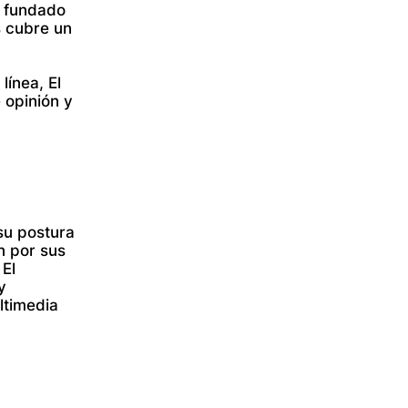
, fundado
s cubre un
línea, El
 opinión y
su postura
n por sus
 El
y
ltimedia