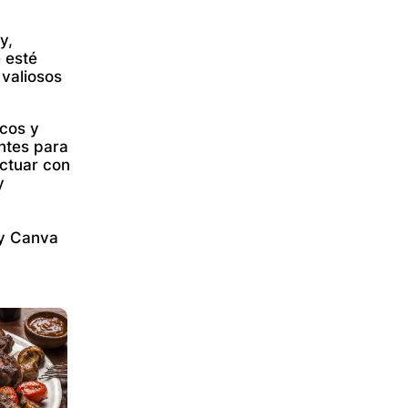
y,
 esté
 valiosos
icos y
entes para
ctuar con
y
by Canva