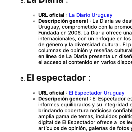
URL oficial
:
La Diario Uruguay
Descripción general
: La Diaria se de
Uruguay, comprometido con la promoció
Fundada en 2006, La Diaria ofrece una
internacionales, con un enfoque en los
de género y la diversidad cultural. El 
columnas de opinión y reseñas cultural
en línea de La Diaria presenta un diseño
el acceso al contenido en varios dispos
El espectador
:
URL oficial
:
El Espectador Uruguay
Descripción general
: El Espectador e
informes equilibrados y su integridad e
brindando cobertura noticiosa confiabl
amplia gama de temas, incluidos políti
digital de El Espectador ofrece a los l
artículos de opinión, galerías de fot