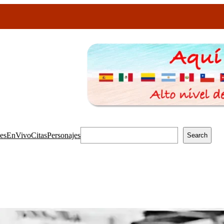
les
EnVivo
Citas
Personajes
Search