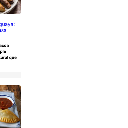
uguaya:
casa
bacoa
ple
tural que