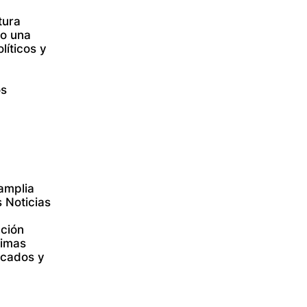
tura
do una
líticos y
os
amplia
 Noticias
ación
timas
tacados y