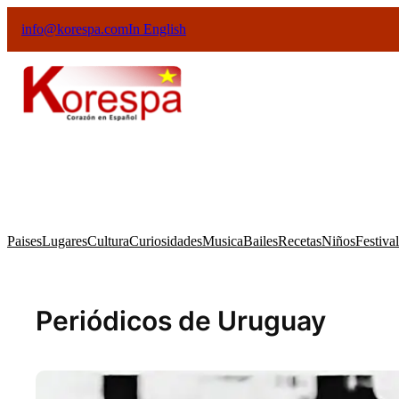
info@korespa.com
In English
Paises
Lugares
Cultura
Curiosidades
Musica
Bailes
Recetas
Niños
Festiva
Periódicos de Uruguay