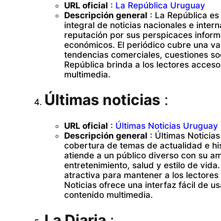
URL oficial
:
La República Uruguay
Descripción general
: La República es
integral de noticias nacionales e inte
reputación por sus perspicaces informe
económicos. El periódico cubre una va
tendencias comerciales, cuestiones soc
República brinda a los lectores acceso 
multimedia.
Últimas noticias
:
URL oficial
:
Últimas Noticias Uruguay
Descripción general
: Últimas Noticia
cobertura de temas de actualidad e his
atiende a un público diverso con su am
entretenimiento, salud y estilo de vida.
atractiva para mantener a los lectores
Noticias ofrece una interfaz fácil de u
contenido multimedia.
La Diaria
: