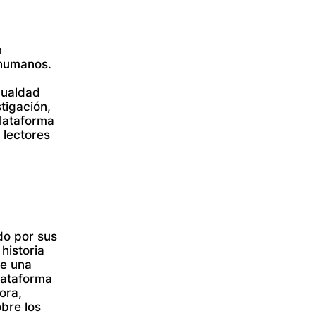
n
 humanos.
gualdad
stigación,
plataforma
 lectores
do por sus
historia
re una
lataforma
ora,
bre los