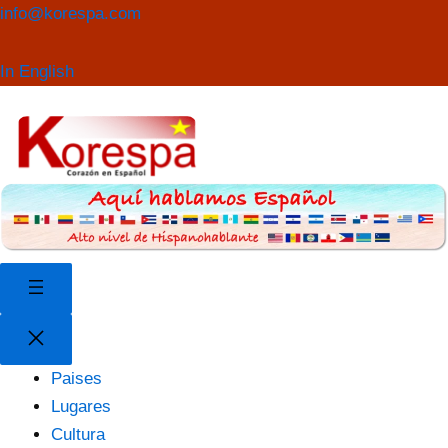
Saltar
Buscar
info@korespa.com
al
contenido
In English
Paises
Lugares
Cultura