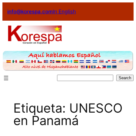
Saltar
info@korespa.com
In English
al
contenido
Buscar
Search
Etiqueta:
UNESCO
en Panamá