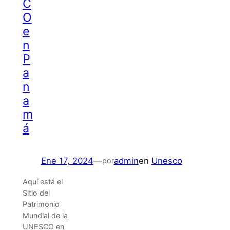
C
O
e
n
P
a
n
a
m
á
Ene 17, 2024
—
admin
en
Unesco
por
Aquí está el
Sitio del
Patrimonio
Mundial de la
UNESCO en