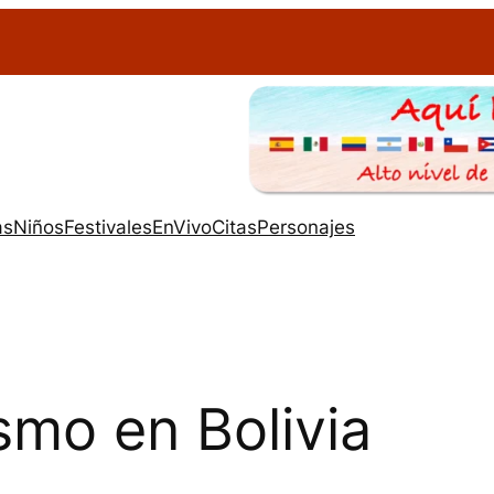
as
Niños
Festivales
EnVivo
Citas
Personajes
smo en Bolivia