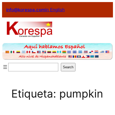
Saltar
info@korespa.com
In English
al
contenido
Buscar
Search
Etiqueta:
pumpkin