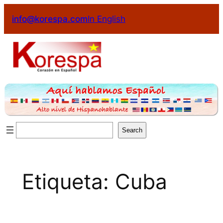
Saltar
info@korespa.com
In English
al
contenido
Buscar
Search
Etiqueta:
Cuba