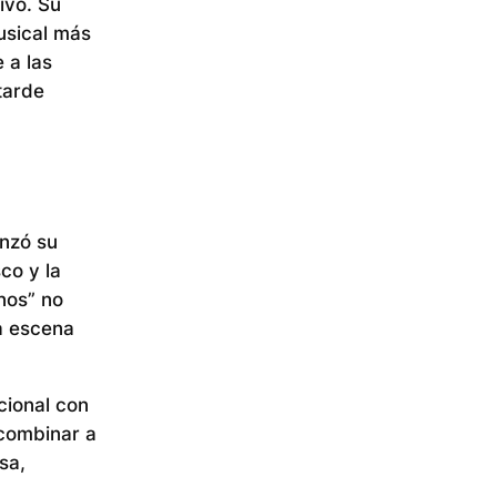
ivo. Su
usical más
 a las
tarde
anzó su
co y la
nos” no
la escena
cional con
 combinar a
sa,