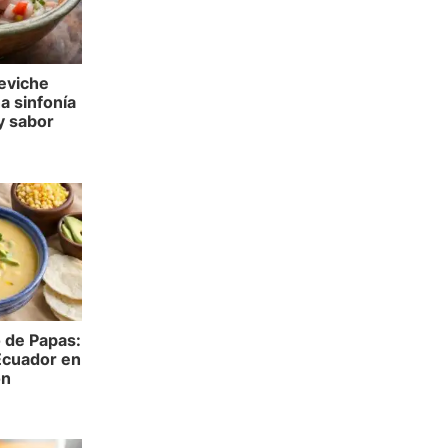
eviche
a sinfonía
y sabor
 de Papas:
Ecuador en
ón