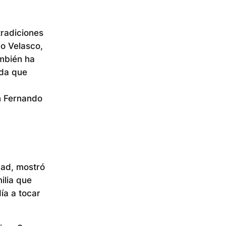
tradiciones
do Velasco,
ambién ha
ida que
n Fernando
dad, mostró
ilia que
ía a tocar