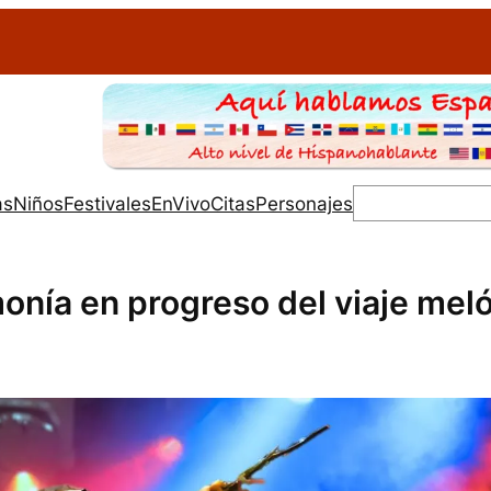
Buscar
as
Niños
Festivales
EnVivo
Citas
Personajes
onía en progreso del viaje mel