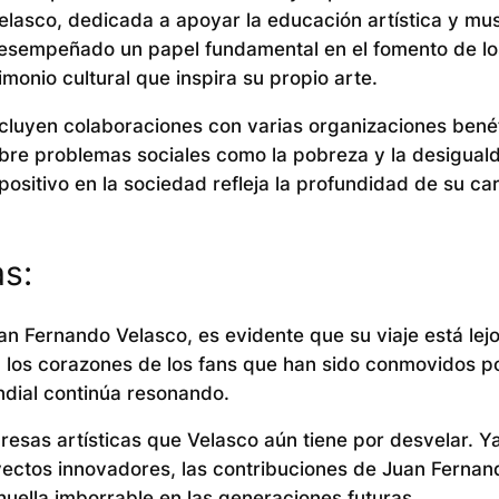
lasco, dedicada a apoyar la educación artística y mus
 desempeñado un papel fundamental en el fomento de lo
monio cultural que inspira su propio arte.
ncluyen colaboraciones con varias organizaciones bené
obre problemas sociales como la pobreza y la desigual
sitivo en la sociedad refleja la profundidad de su car
s:
n Fernando Velasco, es evidente que su viaje está lej
n los corazones de los fans que han sido conmovidos p
dial continúa resonando.
presas artísticas que Velasco aún tiene por desvelar. Y
ectos innovadores, las contribuciones de Juan Fernan
uella imborrable en las generaciones futuras.