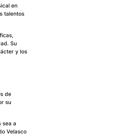
ical en
s talentos
ficas,
dad. Su
ácter y los
os de
or su
a sea a
do Velasco