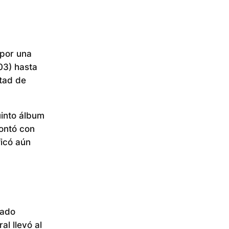
 por una
03) hasta
ntad de
uinto álbum
contó con
ficó aún
pado
l llevó al