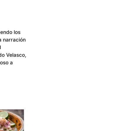
iendo los
a narración
l
do Velasco,
ioso a